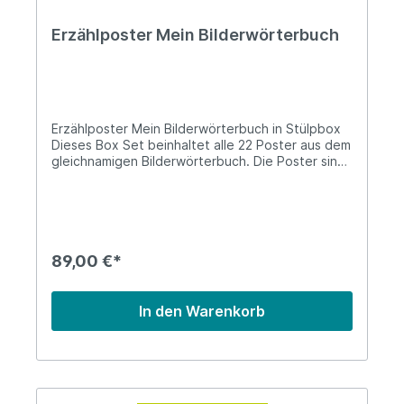
Erzählposter Mein Bilderwörterbuch
Erzählposter Mein Bilderwörterbuch in Stülpbox
Dieses Box Set beinhaltet alle 22 Poster aus dem
gleichnamigen Bilderwörterbuch. Die Poster sind
gefaltet und im Format: 60 x 84 cm. (DIN A1) Mit
den Postern sollen Erzählanlässe geschaffen
werden, die zum Beobachten und Finden, zum
Hören von Geschichten und zum Dialog
auffordern. Dabei lernen die Kinder einen
thematisch ausgerichteten Wortschatz und
89,00 €*
einfache Sprachstrukturen kennen, die sie im
Dialog mit anderen nutzen können.
In den Warenkorb