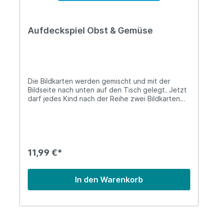
Aufdeckspiel Obst & Gemüse
Die Bildkarten werden gemischt und mit der
Bildseite nach unten auf den Tisch gelegt. Jetzt
darf jedes Kind nach der Reihe zwei Bildkarten
aufdecken. Wenn die zwei aufgedeckten Karten
ein Paar ergeben, darf es die Karten behalten.
Deckt es aber ein Paar auf, die nicht zusammen
passen, so müssen die Karten wieder
zurückgelegt werden. Gewonnen hat das Kind,
dass am Ende die meisten Paare gesammelt hat.
11,99 €*
In den Warenkorb