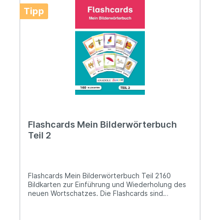
dem Spielplatz• Das bin ich• Im Garten• In der
Tipp
Stadt Folgende Sprachen sind enthalten:·
Arabisch· Deutsch· Englisch· Französisch·
Griechisch· Italienisch· Kurdisch (Kurmandschi und
Zazaisch)· Persisch· Polnisch· Rumänisch·
Russisch· Spanisch· Türkisch Format: 16,5 x 23,5
cm
Flashcards Mein Bilderwörterbuch
Teil 2
Flashcards Mein Bilderwörterbuch Teil 2160
Bildkarten zur Einführung und Wiederholung des
neuen Wortschatzes. Die Flashcards sind
mehrsprachig. Kindertagesstätten und Schulen
verfügen über geradezu ideale
Voraussetzungen, um Kindern die Chance einer