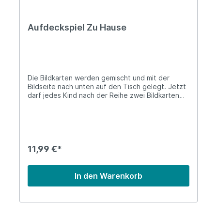
Aufdeckspiel Zu Hause
Die Bildkarten werden gemischt und mit der
Bildseite nach unten auf den Tisch gelegt. Jetzt
darf jedes Kind nach der Reihe zwei Bildkarten
aufdecken. Wenn die zwei aufgedeckten Karten
ein Paar ergeben, darf es die Karten behalten.
Deckt es aber ein Paar auf, die nicht zusammen
passen, so müssen die Karten wieder
zurückgelegt werden. Gewonnen hat das Kind,
dass am Ende die meisten Paare gesammelt hat.
11,99 €*
In den Warenkorb