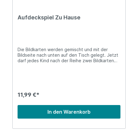
Aufdeckspiel Zu Hause
Die Bildkarten werden gemischt und mit der
Bildseite nach unten auf den Tisch gelegt. Jetzt
darf jedes Kind nach der Reihe zwei Bildkarten
aufdecken. Wenn die zwei aufgedeckten Karten
ein Paar ergeben, darf es die Karten behalten.
Deckt es aber ein Paar auf, die nicht zusammen
passen, so müssen die Karten wieder
zurückgelegt werden. Gewonnen hat das Kind,
dass am Ende die meisten Paare gesammelt hat.
11,99 €*
In den Warenkorb