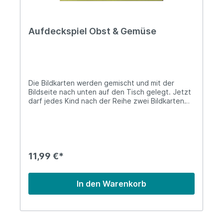
Aufdeckspiel Obst & Gemüse
Die Bildkarten werden gemischt und mit der
Bildseite nach unten auf den Tisch gelegt. Jetzt
darf jedes Kind nach der Reihe zwei Bildkarten
aufdecken. Wenn die zwei aufgedeckten Karten
ein Paar ergeben, darf es die Karten behalten.
Deckt es aber ein Paar auf, die nicht zusammen
passen, so müssen die Karten wieder
zurückgelegt werden. Gewonnen hat das Kind,
dass am Ende die meisten Paare gesammelt hat.
11,99 €*
In den Warenkorb