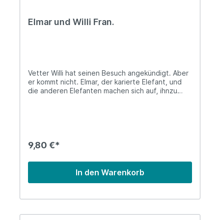
Elmar und Willi Fran.
Vetter Willi hat seinen Besuch angekündigt. Aber
er kommt nicht. Elmar, der karierte Elefant, und
die anderen Elefanten machen sich auf, ihnzu
suchen. Hat Willi sich etwa versteckt, um ihnen
einen Streich zu spielen?Cousin Willi a annoncé
sa visite. Mais il n’arrive pas. Elmer, l’éléphant à
carreaux, part à sa recherche en compagnie des
autres éléphants. Willi se serait-il caché pour leur
jouer un tour ?Softcover (4+) 32 Seiten / Pages
9,80 €*
In den Warenkorb