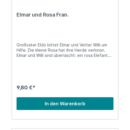
Elmar und Rosa Fran.
Großvater Eldo bittet Elmar und Vetter Willi um
Hilfe. Die kleine Rosa hat ihre Herde verloren.
Elmar und Willi sind überrascht: ein rosa Elefant.
Doch ihr Erstaunen istnoch größer, als sie Rosas
Herde sehen...Grand-père Eldo demande de
l’aide à Elmer et à son cousin Willi car la petite
Rosa a perdu son troupeau. Elmer et Willi sont
surpris de découvrir un éléphant rose. Maisils
seront encore plus étonnés en découvrant le
9,80 €*
troupeau de Rosa….Softcover (4+) 32 Seiten /
Pages
In den Warenkorb