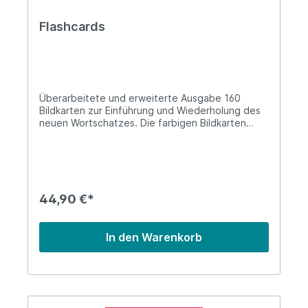
Flashcards
Überarbeitete und erweiterte Ausgabe 160
Bildkarten zur Einführung und Wiederholung des
neuen Wortschatzes. Die farbigen Bildkarten
greifen folgende Themenkreise auf:
Transportmittel, Tiere, Obst, Gemüse, Kleidung,
Schule, zu Hause, Lebensmittel, Körper, Farben
und Formen. Die Flashcards sind mehrsprachig:
Albanisch, Arabisch, Bosnisch, Deutsch, Englisch,
Französisch, Italienisch, Kroatisch, Kurdisch,
44,90 €*
Persisch, Polnisch, Portugiesisch, Rumänisch,
Russisch, Serbisch, Spanisch sowie Türkisch.
Format: 16,5 x 23,5 cm
In den Warenkorb