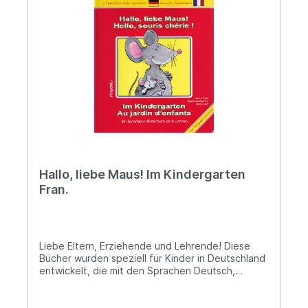
Im Zoo• Im Zirkus• Die Jahreszeiten• Am
Flughafen• Am Strand Folgende Sprachen sind
enthalten:· Arabisch· Deutsch· Englisch·
Französisch· Griechisch· Italienisch· Kurdisch
(Kurmandschi und Zazaisch)· Persisch· Polnisch·
Rumänisch· Russisch· Spanisch· Türkisch Format:
16,5 x 23,5 cm
Hallo, liebe Maus! Im Kindergarten
Fran.
Liebe Eltern, Erziehende und Lehrende! Diese
Bücher wurden speziell für Kinder in Deutschland
entwickelt, die mit den Sprachen Deutsch,
Türkisch und Englisch aufwachsen. Es ist
wissenschaftlich erwiesen, dass die genaue
Kenntnis der Muttersprache eine wichtige