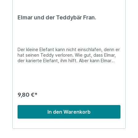
Elmar und der Teddybär Fran.
Der kleine Elefant kann nicht einschlafen, denn er
hat seinen Teddy verloren. Wie gut, dass Elmar,
der karierte Elefant, ihm hilft. Aber kann Elmar
den Teddy wiederfinden?Le petit éléphant
n’arrive pas à s’endormir car il a perdu son ours.
Heureusement qu’Elmer, l’éléphant à carreaux,
est là pour l’aider. Elmer va-t-il retrouver l’ours ?
Pappeinband (4+) 32 Seiten / Pages
9,80 €*
In den Warenkorb