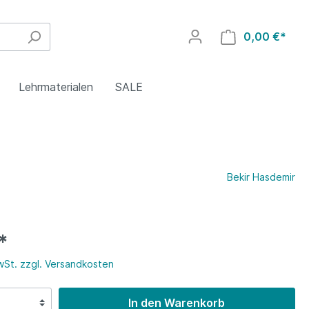
0,00 €*
Lehrmaterialen
SALE
4. Klasse
Polnisch
Griechisch
Bekir Hasdemir
8. Klasse
Rumänisch
Polnisch
*
Islamischer Religionsunterricht
Türkisch
MwSt. zzgl. Versandkosten
In den Warenkorb