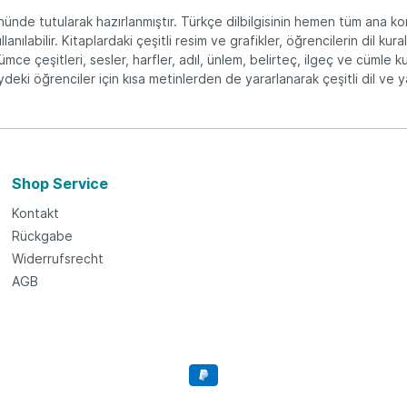
nde tutularak hazırlanmıştır. Türkçe dilbilgisinin hemen tüm ana konular
ılabilir. Kitaplardaki çeşitli resim ve grafikler, öğrencilerin dil kura
e çeşitleri, sesler, harfler, adıl, ünlem, belirteç, ilgeç ve cümle kurma
deki öğrenciler için kısa metinlerden de yararlanarak çeşitli dil ve ya
Shop Service
Kontakt
Rückgabe
Widerrufsrecht
AGB