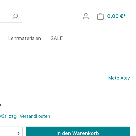
0,00 €*
Lehrmaterialen
SALE
4. Klasse
Polnisch
Griechisch
Mete Atay
8. Klasse
Rumänisch
Polnisch
*
Islamischer Religionsunterricht
Türkisch
MwSt. zzgl. Versandkosten
In den Warenkorb