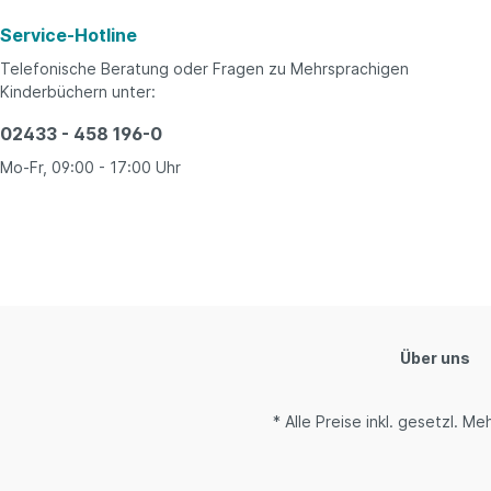
paralellik kuruldu. İki dilde Türkçe Ders Kitapları yanı
Service-Hotline
sıra, bu modeli destekleyen Çalışma Kitapları ve
Yardımcı Ders Kitapları da hazırlandı. Türk ve Alman
Telefonische Beratung oder Fragen zu Mehrsprachigen
öğretmenler, anneler, babalar, bu kitapları zevkle
Kinderbüchern unter:
kullanarak dil öğretmenin tadına varacaklar. Çocuklar dil
sevgisi ve bilinci edineceklerdir.
02433 - 458 196-0
Mo-Fr, 09:00 - 17:00 Uhr
Über uns
* Alle Preise inkl. gesetzl. M