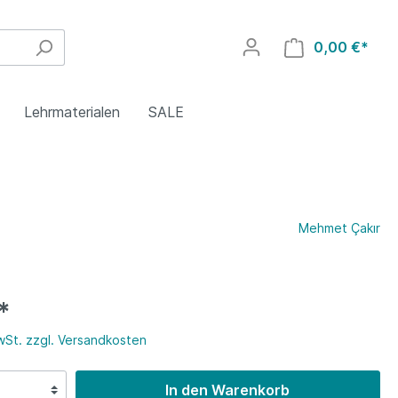
0,00 €*
Lehrmaterialen
SALE
4. Klasse
Polnisch
Griechisch
Mehmet Çakır
8. Klasse
Rumänisch
Polnisch
*
Islamischer Religionsunterricht
Türkisch
MwSt. zzgl. Versandkosten
In den Warenkorb