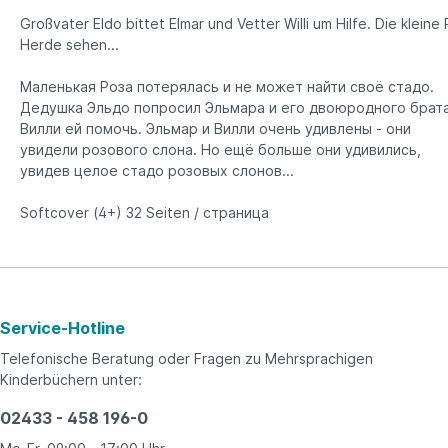
Großvater Eldo bittet Elmar und Vetter Willi um Hilfe. Die kleine
Herde sehen...
Маленькая Роза потерялась и не может найти своё стадо.
Дедушка Эльдо попросил Эльмара и его двоюродного брат
Вилли ей помочь. Эльмар и Вилли очень удивлены - они
увидели розового слона. Но ещё больше они удивились,
увидев целое стадо розовых слонов...
Softcover (4+) 32 Seiten /
страница
Service-Hotline
Telefonische Beratung oder Fragen zu Mehrsprachigen
Kinderbüchern unter:
02433 - 458 196-0