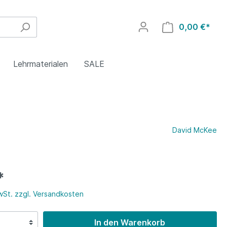
0,00 €*
Lehrmaterialen
SALE
4. Klasse
Polnisch
Griechisch
David McKee
8. Klasse
Rumänisch
Polnisch
*
Islamischer Religionsunterricht
Türkisch
MwSt. zzgl. Versandkosten
In den Warenkorb