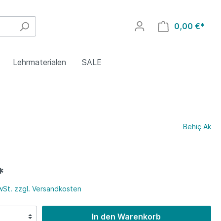
0,00 €*
Lehrmaterialen
SALE
4. Klasse
Polnisch
Griechisch
Behiç Ak
8. Klasse
Rumänisch
Polnisch
*
Islamischer Religionsunterricht
Türkisch
MwSt. zzgl. Versandkosten
In den Warenkorb